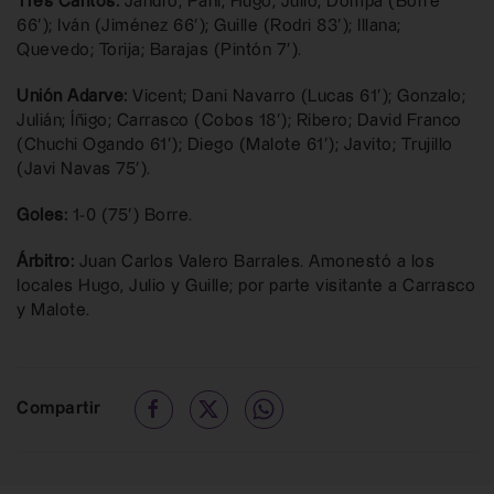
Tres Cantos:
Jandro; Pani; Hugo; Julio; Dompa (Borre
66’); Iván (Jiménez 66’); Guille (Rodri 83’); Illana;
Quevedo; Torija; Barajas (Pintón 7’).
Unión Adarve:
Vicent; Dani Navarro (Lucas 61’); Gonzalo;
Julián; Íñigo; Carrasco (Cobos 18’); Ribero; David Franco
(Chuchi Ogando 61’); Diego (Malote 61’); Javito; Trujillo
(Javi Navas 75’).
Goles:
1-0 (75’) Borre.
Árbitro:
Juan Carlos Valero Barrales. Amonestó a los
locales Hugo, Julio y Guille; por parte visitante a Carrasco
y Malote.
Compartir