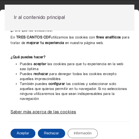
Ir al contenido principal
En la web de
TRES CANTOS CDF
usamos cookies
¿Para qué las utilizamos?
En
TRES CANTOS CDF
utilizamos las cookies con
fines analíticos
para
tratar de
mejorar tu experiencia
en nuestra página web.
¿Qué puedes hacer?
Puedes
aceptar
las cookies para que tu experiencia en la web
sea óptima
Puedes
rechazar
para denegar todas las cookies excepto
aquellas imprescindibles
También puedes
configurar
las cookies y seleccionar solo
aquellas que quieras permitir en tu navegador. Si no seleccionas
ninguna utilizaremos las que sean indispensables para la
navegación
Saber más acerca de las cookies
Aceptar
Rechazar
Información