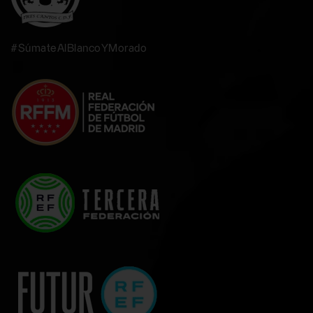
#SúmateAlBlancoYMorado