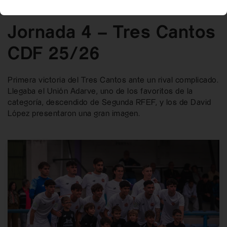
CRÓNICAS
Jornada 4 – Tres Cantos
CDF 25/26
Primera victoria del Tres Cantos ante un rival complicado.
Llegaba el Unión Adarve, uno de los favoritos de la
categoría, descendido de Segunda RFEF, y los de David
López presentaron una gran imagen.